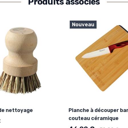
Produits associés
Nouveau
de nettoyage
Planche à découper ba
couteau céramique
€
Ancien prix