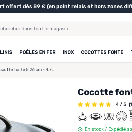
rt offert dès 89 € (en point relais et hors zones diff
LINIS
POÊLES EN FER
INOX
COCOTTES FONTE
ocotte fonte Ø 26 cm - 4.7L
Cocotte font
4 / 5
(
En stock / Expédié s