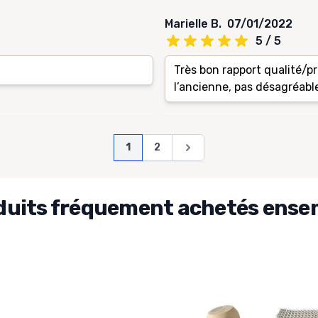
Marielle B.
07/01/2022
5 / 5
Très bon rapport qualité/pr
l’ancienne, pas désagréabl
Page
Vous lisez actuellement la page
Page
Page
1
2
duits fréquement achetés ense