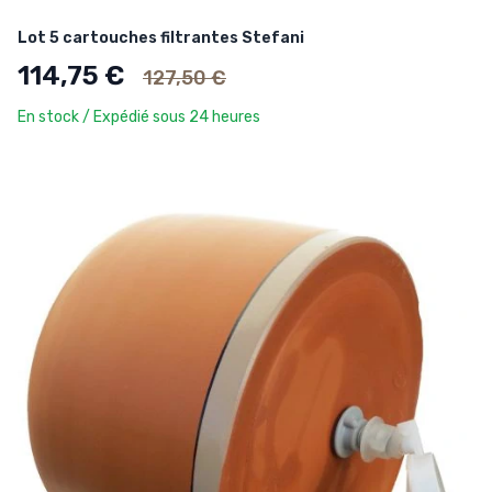
Lot 5 cartouches filtrantes Stefani
Ancien prix
114,75 €
127,50 €
En stock / Expédié sous 24 heures