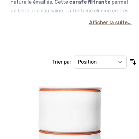
naturelle émaillée. Cette
carafe filtrante
permet
de boire une eau saine. La fontaine élimine en très
grande partie les résidus du réseau diomestique,
Afficher la suite...
les nitrates, 100% des médicaments
neuroleptiques, des anti-inflammatoires non
stéroïdiens (ibuprofène, kétoprofène) et bien
d'autres substances. Elle conserve le calcium et le
Trier par
magnesium présent naturellement, nécessaire
pour une bonne santé. Son
filtre charbon actif
est redoutable et très économique. Venez
découvrir le modèle familial en terre et depuis peu
le modèle tout inox. Grâce au pouvoir de la
terre
,
la température sera régulée et votre boisson
restera très agréable.