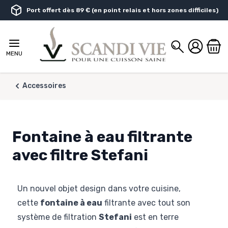
Aller au contenu
Port offert dès 89 € (en point relais et hors zones difficiles)
Chercher
MENU
Accessoires
Fontaine à eau filtrante
avec filtre Stefani
Un nouvel objet design dans votre cuisine,
cette
fontaine à eau
filtrante avec tout son
système de filtration
Stefani
est en terre