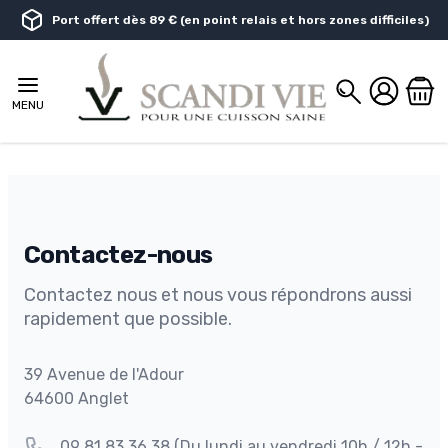
Aller au contenu
Port offert dès 89 € (en point relais et hors zones difficiles)
Chercher
MENU
Contactez-nous
Contactez nous et nous vous répondrons aussi
rapidement que possible.
Adresse
39 Avenue de l'Adour
64600 Anglet
Téléphone
09 81 83 36 38
(Du lundi au vendredi 10h / 12h -