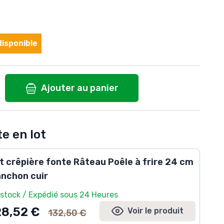
isponible
Ajouter au panier
e en lot
t crêpière fonte Râteau Poêle à frire 24 cm
nchon cuir
 stock / Expédié sous 24 Heures
Ancien prix
28,52 €
Voir le produit
132,50 €