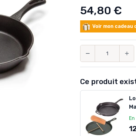
54,80 €
Voir mon cadeau d
Quantité
Ce produit exist
Lo
Ma
En
1