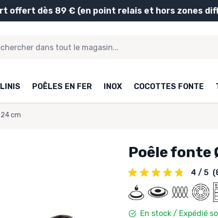
rt offert dès 89 € (en point relais et hors zones diff
LINIS
POÊLES EN FER
INOX
COCOTTES FONTE
Ø 24 cm
Poêle fonte
4 / 5
(
En stock / Expédié s