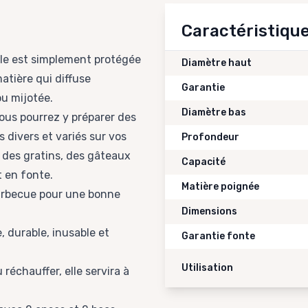
Caractéristiqu
elle est simplement protégée
Diamètre haut
atière qui diffuse
Garantie
ou mijotée.
Diamètre bas
vous pourrez y préparer des
 divers et variés sur vos
Profondeur
i des gratins, des gâteaux
Capacité
t en fonte.
Matière poignée
barbecue pour une bonne
Dimensions
, durable, inusable et
Garantie fonte
Utilisation
réchauffer, elle servira à