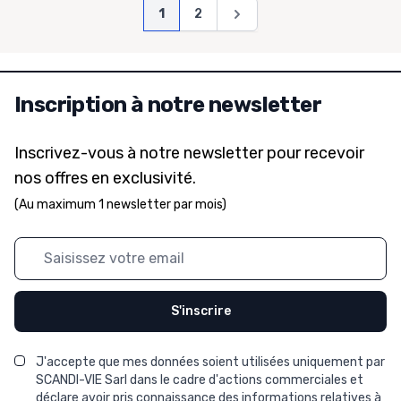
Page
Vous lisez actuellement la page
Page
Page
1
2
Inscription à notre newsletter
Inscrivez-vous à notre newsletter pour recevoir
nos offres en exclusivité.
(Au maximum 1 newsletter par mois)
Adresse mail
S'inscrire
J'accepte que mes données soient utilisées uniquement par
SCANDI-VIE Sarl dans le cadre d'actions commerciales et
déclare avoir pris connaissance des informations relatives à