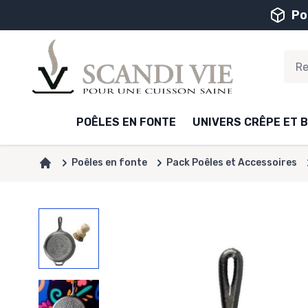
Aller au contenu
Po
POÊLES EN FONTE
UNIVERS CRÊPE ET B
Poêles en fonte
Pack Poêles et Accessoires
Accueil