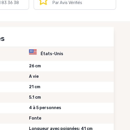
1 83 36 38
Par Avis Vérifiés
es
États-Unis
26 cm
A vie
21 cm
5.1 cm
4 à 5 personnes
Fonte
Longueur avec poignées: 41 cm