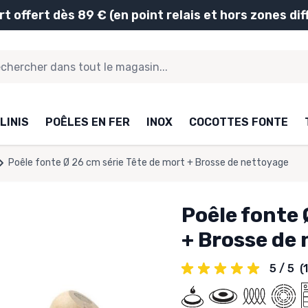
rt offert dès 89 € (en point relais et hors zones diff
LINIS
POÊLES EN FER
INOX
COCOTTES FONTE
Poêle fonte Ø 26 cm série Tête de mort + Brosse de nettoyage
Poêle fonte 
+ Brosse de
5 / 5
(