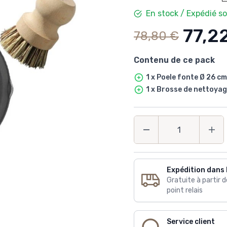
En stock / Expédié s
77,2
78,80 €
Contenu de ce pack
1 x Poele fonte Ø 26 cm
1 x Brosse de nettoya
Quantité
Expédition dans 
Gratuite à partir 
point relais
Service client