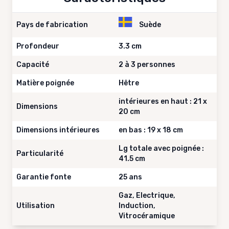
Pays de fabrication
Suède
Profondeur
3.3 cm
Capacité
2 à 3 personnes
Matière poignée
Hêtre
intérieures en haut : 21 x
Dimensions
20 cm
Dimensions intérieures
en bas : 19 x 18 cm
Lg totale avec poignée :
Particularité
41.5 cm
Garantie fonte
25 ans
Gaz, Electrique,
Utilisation
Induction,
Vitrocéramique