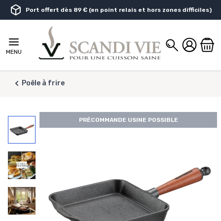
Aller au contenu
Port offert dès 89 € (en point relais et hors zones difficiles)
Chercher
MENU
Poêle à frire
PRÉCOMMANDE USINE POSSIBLE