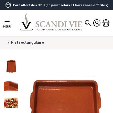
Aller au contenu
Port offert dès 89 € (en point relais et hors zones difficiles)
Chercher
MENU
Plat rectangulaire