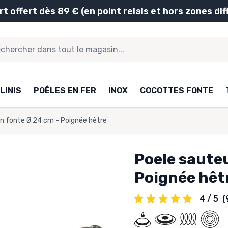
rt offert dès 89 € (en point relais et hors zones diff
LINIS
POÊLES EN FER
INOX
COCOTTES FONTE
n fonte Ø 24 cm - Poignée hêtre
Poele sauteu
Poignée hêt
4 / 5
(