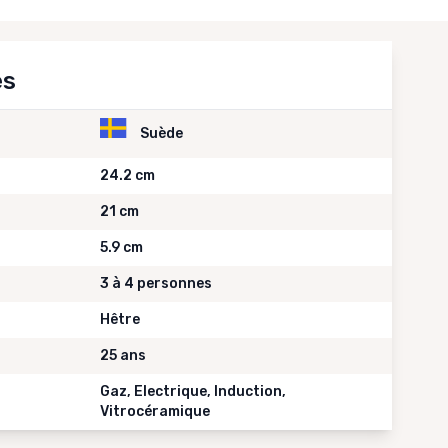
es
Suède
24.2 cm
21 cm
5.9 cm
3 à 4 personnes
Hêtre
25 ans
Gaz, Electrique, Induction,
Vitrocéramique