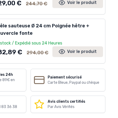
Ancien prix
29,00 €
Voir le produit
244,70 €
êle sauteuse Ø 24 cm Poignée hêtre +
uvercle fonte
 stock / Expédié sous 24 Heures
Ancien prix
82,89 €
Voir le produit
294,00 €
les 24h
Paiement sécurisé
de 89€ en
Carte Bleue, Paypal ou chèque
Avis clients certifiés
1 83 36 38
Par Avis Vérifiés