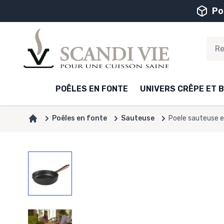
Aller au contenu
Po
POÊLES EN FONTE
UNIVERS CRÊPE ET B
Poêles en fonte
Sauteuse
Poele sauteuse e
Accueil