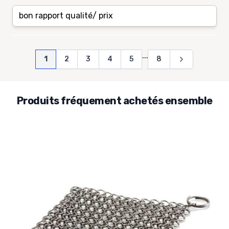
bon rapport qualité/ prix
Page
...
Vous lisez actuellement la page
Page
Page
Page
Page
Page
Page
1
2
3
4
5
8
Produits fréquement achetés ensemble