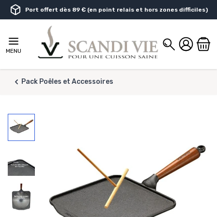
Aller au contenu
Port offert dès 89 € (en point relais et hors zones difficiles)
Chercher
MENU
Pack Poêles et Accessoires