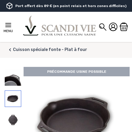
Aller au contenu
Port offert dès 89 € (en point relais et hors zones difficiles)
Chercher
MENU
Cuisson spéciale fonte - Plat à four
PRÉCOMMANDE USINE POSSIBLE