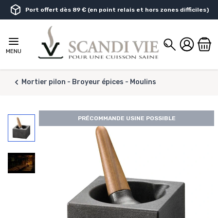
Aller au contenu
Port offert dès 89 € (en point relais et hors zones difficiles)
Chercher
MENU
Mortier pilon - Broyeur épices - Moulins
PRÉCOMMANDE USINE POSSIBLE