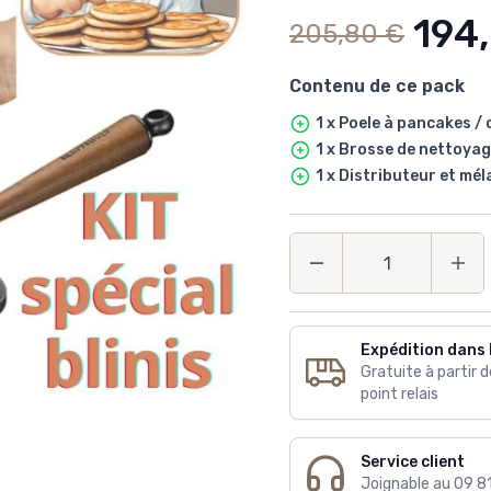
194
205,80 €
Contenu de ce pack
1 x Poele à pancakes /
1 x Brosse de nettoya
1 x Distributeur et mé
Quantité
Expédition dans 
Gratuite à partir 
point relais
Service client
Joignable au 09 8