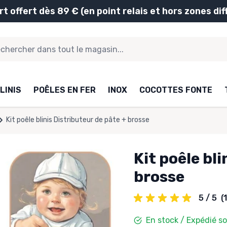
rt offert dès 89 € (en point relais et hors zones diff
LINIS
POÊLES EN FER
INOX
COCOTTES FONTE
Kit poêle blinis Distributeur de pâte + brosse
Kit poêle bl
brosse
5 / 5
(
En stock / Expédié s