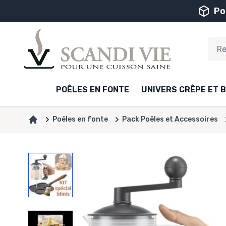
Aller au contenu
Po
POÊLES EN FONTE
UNIVERS CRÊPE ET B
Poêles en fonte
Pack Poêles et Accessoires
Accueil