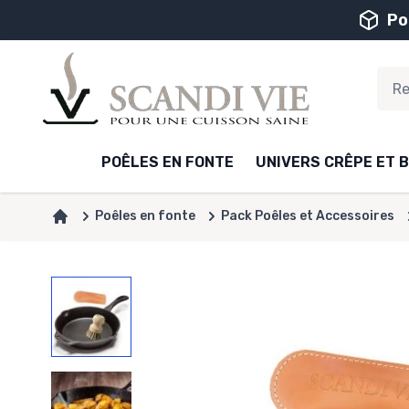
Aller au contenu
Po
POÊLES EN FONTE
UNIVERS CRÊPE ET B
Poêles en fonte
Pack Poêles et Accessoires
Accueil