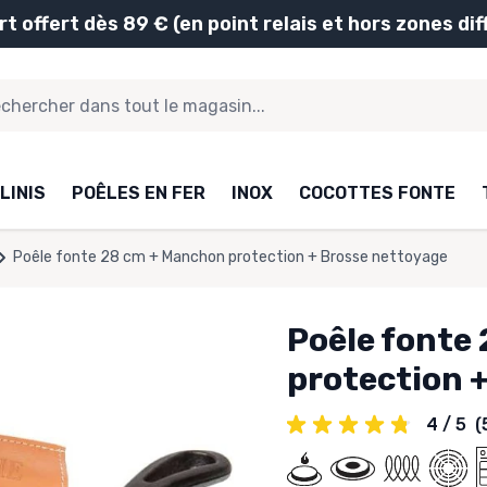
rt offert dès 89 € (en point relais et hors zones diff
LINIS
POÊLES EN FER
INOX
COCOTTES FONTE
Poêle fonte 28 cm + Manchon protection + Brosse nettoyage
Poêle fonte
protection 
4 / 5
(