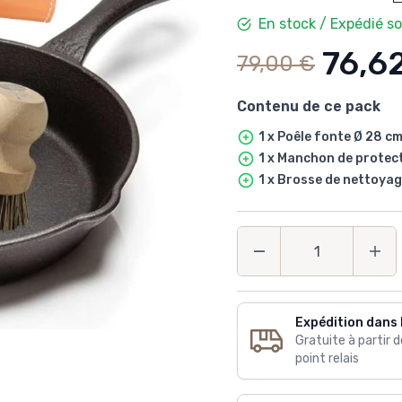
En stock / Expédié s
76,6
79,00 €
Contenu de ce pack
1 x Poêle fonte Ø 28 c
1 x Manchon de protec
1 x Brosse de nettoya
Quantité
Expédition dans 
Gratuite à partir 
point relais