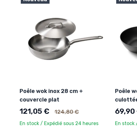
Poêle wok inox 28 cm +
Poêle w
couvercle plat
culotté
Ancien prix
121,05 €
69,90
124,80 €
En stock / Expédié sous 24 heures
En stock 