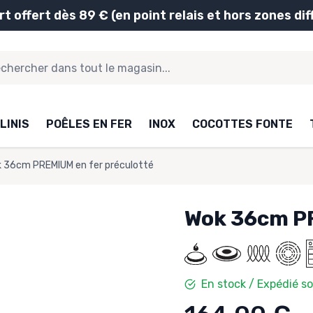
rt offert dès 89 € (en point relais et hors zones diff
LINIS
POÊLES EN FER
INOX
COCOTTES FONTE
 36cm PREMIUM en fer préculotté
Wok 36cm PR
En stock / Expédié s