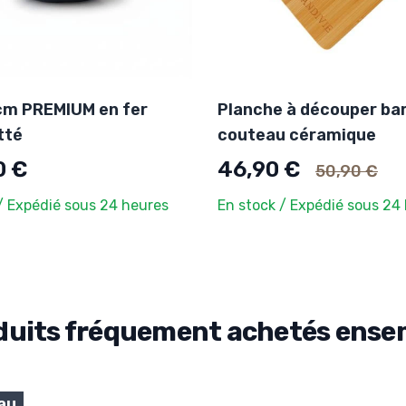
m PREMIUM en fer
Planche à découper ba
tté
couteau céramique
Ancien prix
0 €
46,90 €
50,90 €
/ Expédié sous 24 heures
En stock / Expédié sous 24
duits fréquement achetés ense
au