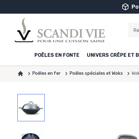
Aller au contenu
Po
POÊLES EN FONTE
UNIVERS CRÊPE ET B
Poêles en fer
Poêles spéciales et Woks
Wok
Accueil