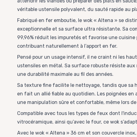
attendrir les viandes ou préparer des plats en sauce
véritable ustensile polyvalent, du sauté rapide au p
Fabriqué en fer emboutie, le wok « Altena » se disti
exceptionnelle et sa surface ultra résistante. Sa co
99,96% réduit les impuretés et favorise une cuisine 
contribuant naturellement à l’apport en fer.
Pensé pour un usage intensif, il ne craint ni les hau
ustensiles en métal. Sa surface robuste résiste aux 
une durabilité maximale au fil des années.
Sa texture fine facilite le nettoyage, tandis que sa h
en fait un allié fiable au quotidien. Les poignées en
une manipulation sûre et confortable, même lors de
Compatible avec tous les types de feux dont l'inductio
vitrocéramique, ainsi qu’avec le four, ce wok s’adapt
Avec le wok « Altena » 36 cm et son couvercle inox